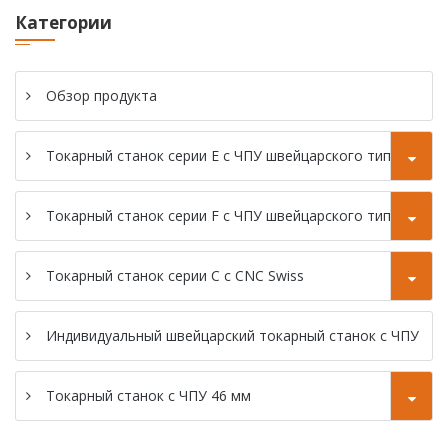
с ЧПУ 46 мм
швейцарского
типа
Категории
типа
Токарный станок
Токарный станок
с ЧПУ типа SC-
серии SZ-38F с
Обзор продукта
46P Gang
ЧПУ
швейцарского
Токарный станок серии E с ЧПУ швейцарского типа
Токарный станок
типа
с CNC SC-46YD
Токарный станок серии F с ЧПУ швейцарского типа
Токарный станок
с CNC SC-46YP
Токарный станок серии C с CNC Swiss
Индивидуальный швейцарский токарный станок с ЧПУ
Токарный станок с ЧПУ 46 мм