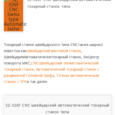
токарный станок типа
Токарный станок швейцарского типа CNC
также широко
известна как
Швейцарский винтовой станок
,
Швейцария
Автоматически
токарный станок
, S
w
Центр
поворота МКС,
CNC
Швейцарский тип
Автоматический
токарный станок
,
Автоматический токарный станок с
раздвижной головкой грифа
,
Точная автоматическая
станок с ЧПУ
и так далее.
SZ-326F CNC швейцарский автоматический токарный
станок типа