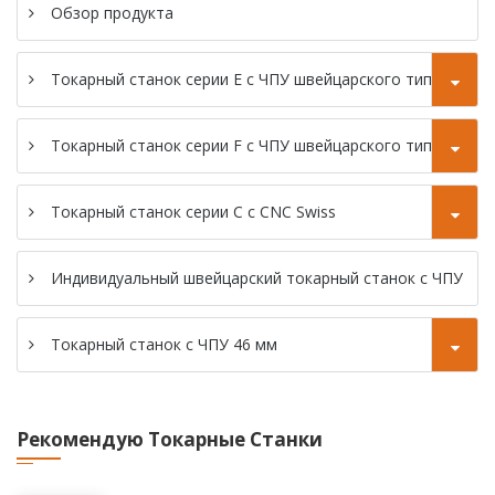
с ЧПУ 46 мм
Обзор продукта
швейцарского
типа
типа
Токарный станок
Токарный станок
Токарный станок серии E с ЧПУ швейцарского типа
с ЧПУ типа SC-
серии SZ-38F с
46P Gang
ЧПУ
Токарный станок серии F с ЧПУ швейцарского типа
швейцарского
Токарный станок
типа
с CNC SC-46YD
Токарный станок серии C с CNC Swiss
Токарный станок
Индивидуальный швейцарский токарный станок с ЧПУ
с CNC SC-46YP
Токарный станок с ЧПУ 46 мм
Рекомендую Токарные Станки