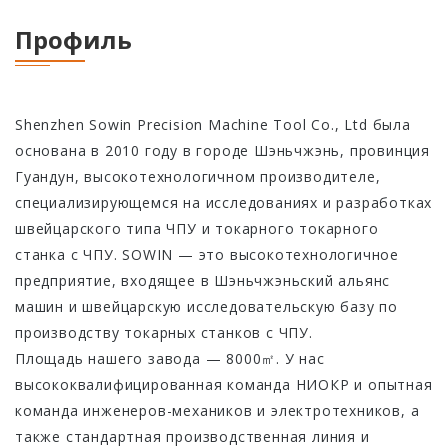
с ЧПУ 46 мм
швейцарского
типа
Профиль
типа
Токарный станок
Токарный станок
с ЧПУ типа SC-
серии SZ-38F с
46P Gang
ЧПУ
Shenzhen Sowin Precision Machine Tool Co., Ltd была
швейцарского
основана в 2010 году в городе Шэньчжэнь, провинция
Токарный станок
типа
Гуандун, высокотехнологичном производителе,
с CNC SC-46YD
специализирующемся на исследованиях и разработках
швейцарского типа ЧПУ и токарного токарного
Токарный станок
станка с ЧПУ. SOWIN — это высокотехнологичное
с CNC SC-46YP
предприятие, входящее в Шэньчжэньский альянс
машин и швейцарскую исследовательскую базу по
производству токарных станков с ЧПУ.
Площадь нашего завода — 8000㎡. У нас
высококвалифицированная команда НИОКР и опытная
команда инженеров-механиков и электротехников, а
также стандартная производственная линия и