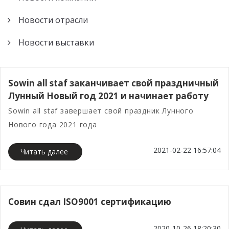
с ЧПУ 46 мм
швейцарского
типа
Новости отрасли
типа
Токарный станок
Токарный станок
с ЧПУ типа SC-
Новости выставки
серии SZ-38F с
46P Gang
ЧПУ
швейцарского
Токарный станок
Sowin all staf заканчивает свой праздничный
типа
с CNC SC-46YD
Лунный Новый год 2021 и начинает работу
Sowin all staf завершает свой праздник Лунного
Токарный станок
Нового года 2021 года
с CNC SC-46YP
2021-02-22 16:57:04
Читать далее
Совин сдал ISO9001 сертификацию
2020-10-26 18:20:30