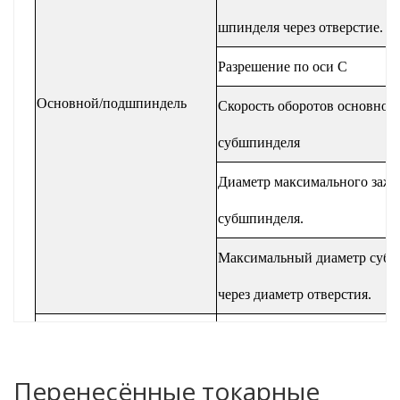
шпинделя через отверстие.
Разрешение по оси C
Основной/подшпиндель
Скорость оборотов основного
субшпинделя
Диаметр максимального зажа
субшпинделя.
Максимальный диаметр суб
через диаметр отверстия.
С направляющим кустом
Максимальный ход
основного шпинделя
Ненаправляющий куст
Перенесённые токарные