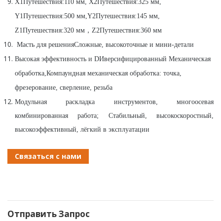
X1
Путешествия:
110 мм, X2
Путешествия:
325 мм,
Y1
Путешествия:
500 мм
,
Y2
Путешествия:
145 мм,
Z1
Путешествия:
320 мм
，
Z2
Путешествия:
360 мм
Масть для решения
Сложные, высокоточные и мини-детали
Высокая эффективность и D
Иверсифицированный
Механическая
обработка,
Компаундная механическая обработка: точка,
фрезерование, сверление, резьба
Модульная раскладка инструментов, многоосевая
комбинированная работа
;
Стабильный, высокоскоростный,
высокоэффективный, лёгкий в эксплуатации
Связаться с нами
Отправить Запрос