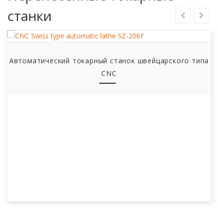
Max Tool Install Qty.
станки
Инструмент для токарения
Qty.×Model
OD
Автоматический токарный станок швейцарского типа
Qty.×Model
CNC
Сверление диаграммы.
Диаграмма постукивания/рез
Cross Live Tool
Скорость вращения инструме
реальном времени
Питание живых инструменто
Qty.×Model