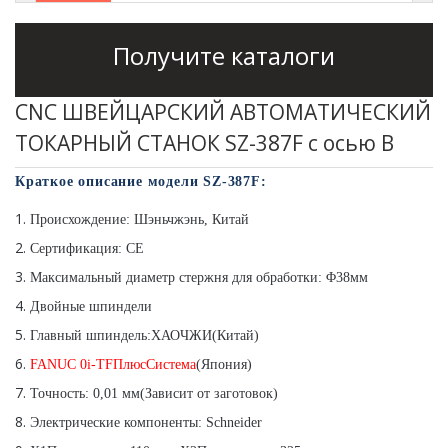
с ЧПУ 46 мм
швейцарского
типа
типа
Получите каталоги
Токарный станок
Токарный станок
с ЧПУ типа SC-
серии SZ-38F с
CNC ШВЕЙЦАРСКИЙ АВТОМАТИЧЕСКИЙ
46P Gang
ЧПУ
ТОКАРНЫЙ СТАНОК SZ-387F с осью B
швейцарского
Токарный станок
типа
Краткое описание модели SZ-
387
F
:
с CNC SC-46YD
Происхождение: Шэньчжэнь, Китай
Токарный станок
Сертификация: CE
с CNC SC-46YP
Максимальный диаметр стержня для обработки: Φ
38
мм
Двойные шпиндели
Главный шпиндель:
ХАОЧЖИ
(
Китай
)
FANUC 0i-TF
Плюс
Система
(Япония)
Точность: 0,01 мм
(Зависит от заготовок)
Электрические компоненты: Schneider