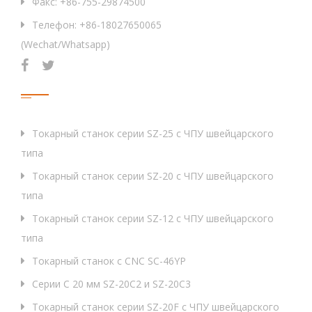
(
Основной
Факс: +86-755-29874500
Питание живых инструментов
Телефон: +86-18027650065
шпиндель
)
(Wechat/Whatsapp)
Угол вращения
Точность вращения (Arcsecond)
Продукция
Qty.×Model
Токарный станок серии SZ-25 с ЧПУ швейцарского
Исправлено
Сверление диаграммы.
типа
Диаграмма постукивания
Токарный станок серии SZ-20 с ЧПУ швейцарского
типа
Инструмент для задней
Токарный станок серии SZ-12 с ЧПУ швейцарского
поверхности
типа
Токарный станок с CNC SC-46YP
Инструмент для перекрё
Инструмент для
Серии C 20 мм SZ-20C2 и SZ-20C3
перехода на заднюю сто
задней поверхности
Живой
Токарный станок серии SZ-20F с ЧПУ швейцарского