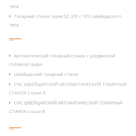
(
Подшпиндель
)
Сверление диаграммы.
типа
эфир
Токарный станок серии SZ-32F с ЧПУ швейцарского
Диаграмма постукивания
типа
Скорость вращения инст
Тег
реальном времени
Автоматический токарный станок с раздвижной
Питание живых инстру
головкой грифа
Инструмент для токарения OD
Швейцарский токарный станок
Быстрая скорость подачи
CNC ШВЕЙЦАРСКИЙ АВТОМАТИЧЕСКИЙ ТОКАРНЫЙ
СТАНОК с осью B
Питание питательного двигателя
CNC ШВЕЙЦАРСКИЙ АВТОМАТИЧЕСКИЙ ТОКАРНЫЙ
X,Y,Z
Точность позиционирования
СТАНОК с осью B
Быстрые Ссылки
X,Y,Z
Repeatabilit
y
Отключение мощности масляного насоса