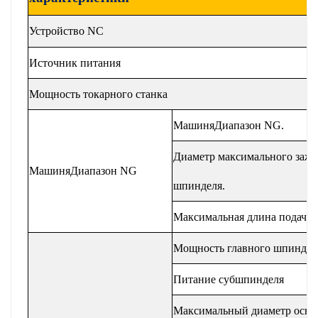
Устройство NC
Источник питания
Мощность токарного станка
Машин
я
Диапазон NG.
Диаметр максимального зажа
Машин
я
Диапазон NG
шпинделя.
Максимальная длина подачи (
Мощность главного шпиндел
Питание субшпинделя
Максимальный диаметр осно