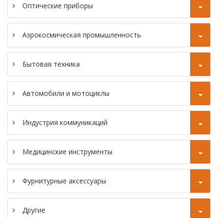
с ЧПУ 46 мм
Оптические приборы
швейцарского
типа
типа
Токарный станок
Токарный станок
Аэрокосмическая промышленность
с ЧПУ типа SC-
серии SZ-38F с
46P Gang
ЧПУ
Бытовая техника
швейцарского
Токарный станок
типа
с CNC SC-46YD
Автомобили и мотоциклы
Токарный станок
Индустрия коммуникаций
с CNC SC-46YP
Медицинские инструменты
Фурнитурные аксессуары
Другие