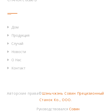
СТАНОК с осью B
Быстрые Ссылки
Дом
Продукция
Случай
Новости
О Нас
Контакт
Авторские права©
Шэньчжэнь Совин Прецизионный
Станок Ко., ООО.
Руководствовался
Совин