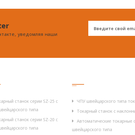
ter
онтакте, уведомляя наши
дукция
Тег
арный станок серии SZ-25 с
ЧПУ швейцарского типа то
швейцарского типа
Токарный станок с наклонн
арный станок серии SZ-20 с
Автоматические токарные с
швейцарского типа
швейцарского типа