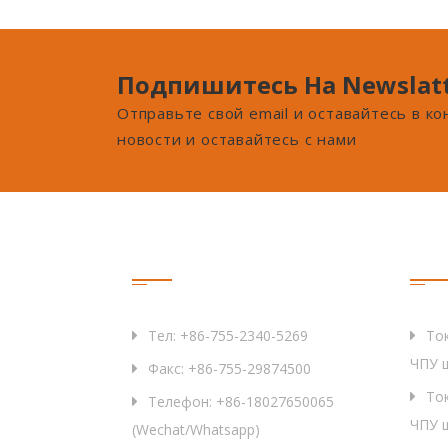
Подпишитесь На Newslat
Отправьте свой email и оставайтесь в к
новости и оставайтесь с нами
Связаться С Нами
Про
Тел: +86-755-2340-5269
Ток
ЧПУ 
Факс: +86-755-29874500
Ток
Телефон: +86-18027650065
ЧПУ 
(Wechat/Whatsapp)