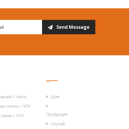
Быстрые Ссылки
карный станок
Дом
ым слоем с ЧПУ
Продукция
танки с ЧПУ
Случай