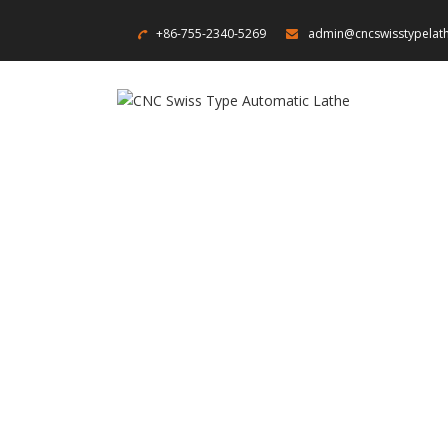
+86-755-2340-5269
admin@cncswisstypelat