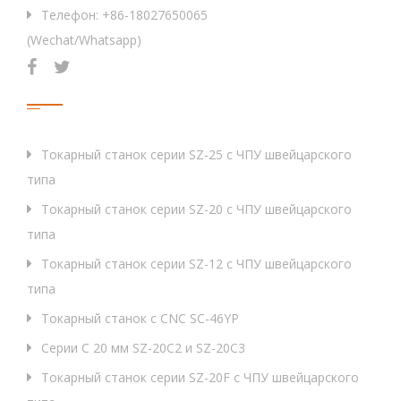
живых
KW
0
Телефон: +86-18027650065
инструментов
(Wechat/Whatsapp)
30(Z1/
Быстрая скорость подачи
м/мин
Продукция
15
Питание питательного двигателя
KW
0.75(Z1/
Токарный станок серии SZ-25 с ЧПУ швейцарского
Отключение мощности масляного насоса
KW
0
типа
Питание масляного насоса охлаждения
Токарный станок серии SZ-20 с ЧПУ швейцарского
KW
0
основного/подшпинделя
типа
Мощность смазочного масляного насоса
KW
0
Токарный станок серии SZ-12 с ЧПУ швейцарского
типа
Максимальная длина сбора заготовок в
мм
коробке для сбора
Токарный станок с CNC SC-46YP
Серии C 20 мм SZ-20C2 и SZ-20C3
Центр основного/субшпинделя к нижней
мм
части корпуса токарного станка
Токарный станок серии SZ-20F с ЧПУ швейцарского