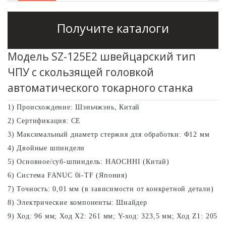
с ЧПУ 46 мм
швейцарского
типа
типа
Получите каталоги
Токарный станок
Токарный станок
с ЧПУ типа SC-
серии SZ-38F с
Модель SZ-125E2 швейцарский тип
46P Gang
ЧПУ
ЧПУ с скользящей головкой
швейцарского
Токарный станок
автоматического токарного станка
типа
с CNC SC-46YD
1) Происхождение: Шэньчжэнь, Китай
Токарный станок
2) Сертификация: CE
с CNC SC-46YP
3) Максимальный диаметр стержня для обработки: Φ12 мм
4) Двойные шпиндели
5) Основное/суб-шпиндель: HAOCHHI (Китай)
6) Система FANUC 0i-TF (Япония)
7) Точность: 0,01 мм (в зависимости от конкретной детали)
8) Электрические компоненты: Шнайдер
9) Ход: 96 мм; Ход X2: 261 мм; Y-ход: 323,5 мм; Ход Z1: 205