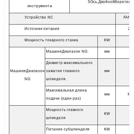
5
Ось,
Двойной
Веретено
инструмента
Устройство NC
FANU
Источник питания
20
Мощность токарного станка
KW
Машин
я
Диапазон NG.
мм
Диаметр максимального
Машин
я
Диапазон
зажатия главного
мм
NG
шпинделя.
Максимальная длина
мм
Ma
подачи (один раз)
Мощность главного
KW
1.
шпинделя
Питание субшпинделя
KW
1.