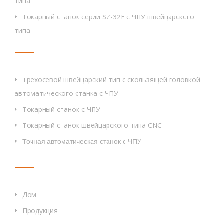
типа
Уменьшение объёма масляного бака
L
Токарный станок серии SZ-32F с ЧПУ швейцарского
Чистый вес
Кг
2
типа
Измерения (Л×Ш×В)
мм
2152×1
Тег
Примечания:
1. Длина токарного инструмента OD: 125 мм
Трёхосевой швейцарский тип с скользящей головкой
2. *4×ER16: стандартные 2 держателя для живых и 2
автоматического станка с ЧПУ
стационарных держателя (опция: 4 держателя для живых
Токарный станок с ЧПУ
инструментов)
Токарный станок швейцарского типа CNC
Точная автоматическая станок с ЧПУ
Проектные чертежи швейцарского типа автоматического
Быстрые Ссылки
станка с скользящей головкой ЧПУ
Дом
Продукция