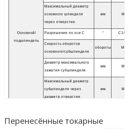
Максимальный диаметр
основного шпинделя
мм
Мак
через отверстие.
Основной/
Разрешение по оси C
°
C1/C2
подшпиндель
Скорость оборотов
обороты
Max
основного/субшпинделя
Диаметр максимального
мм
Мак
зажатия субшпинделя.
Максимальный диаметр
субшпинделя через
мм
Мак
диаметр отверстия.
Максимальный
С направляющим кустом
мм
ход основного
Перенесённые токарные
Ненаправляющий куст
мм
шпинделя