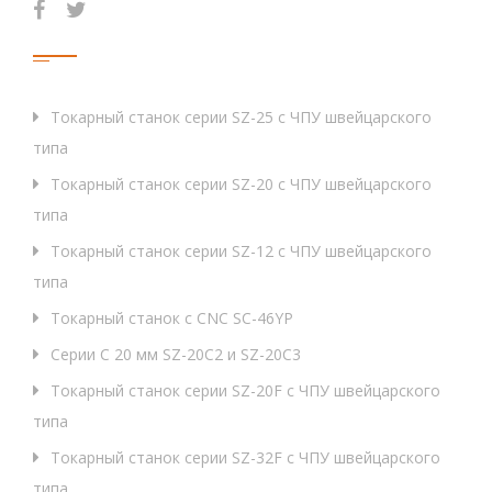
Отключение мощности масляного насоса
KW
0.7
Продукция
Питание масляного насоса охлаждения
KW
0.1
основного/подшпинделя
Токарный станок серии SZ-25 с ЧПУ швейцарского
Мощность смазочного масляного насоса
KW
0.0
типа
Максимальная длина сбора заготовок в
мм
10
Токарный станок серии SZ-20 с ЧПУ швейцарского
коробке для сбора
типа
Центр основного/субшпинделя к нижней
мм
105
Токарный станок серии SZ-12 с ЧПУ швейцарского
части корпуса токарного станка
типа
Уменьшение объёма масляного бака
L
18
Токарный станок с CNC SC-46YP
Чистый вес
Кг
2
3
0
Серии C 20 мм SZ-20C2 и SZ-20C3
Измерения (Л×Ш×В)
мм
2180×128
Токарный станок серии SZ-20F с ЧПУ швейцарского
типа
Проектные чертежи швейцарских винтовых
Токарный станок серии SZ-32F с ЧПУ швейцарского
станков CNC
типа