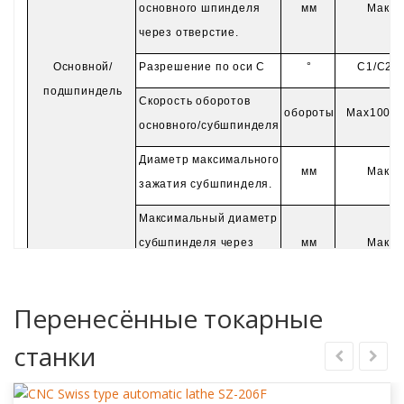
основного шпинделя
мм
Макс 
через отверстие.
Основной/
Разрешение по оси C
°
C1/C2 0
подшпиндель
Скорость оборотов
обороты
Max10000
основного/субшпинделя
Диаметр максимального
мм
Макс 
зажатия субшпинделя.
Максимальный диаметр
субшпинделя через
мм
Макс
диаметр отверстия.
С направляющим
Максимальный
Перенесённые токарные
мм
2
4
кустом
ход основного
станки
шпинделя
Ненаправляющий куст
мм
3
5
Max Tool Install Qty.
PCS
2
6