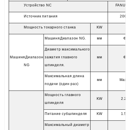
Устройство NC
FANUC 
Источник питания
200V
Мощность токарного станка
KW
11
Машин
я
Диапазон NG.
мм
Φ
2
Диаметр максимального
Машин
я
Диапазон
зажатия главного
мм
Φ
2
NG
шпинделя.
Максимальная длина
мм
Max 
подачи (один раз)
Мощность главного
KW
2.2/3
шпинделя
Питание субшпинделя
KW
1.5/2
Максимальный диаметр