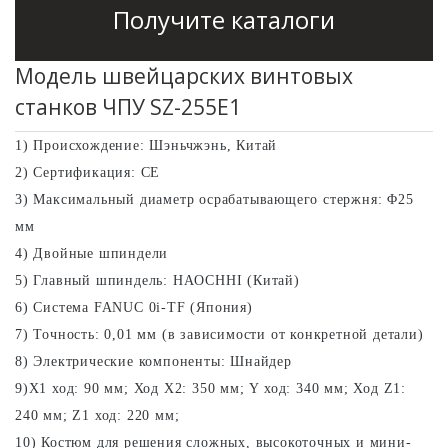
с ЧПУ 46 мм
Получите каталоги
швейцарского
типа
типа
Токарный станок
Токарный станок
Модель швейцарских винтовых
с ЧПУ типа SC-
серии SZ-38F с
станков ЧПУ SZ-255E1
46P Gang
ЧПУ
швейцарского
1) Происхождение: Шэньчжэнь, Китай
Токарный станок
типа
2) Сертификация: CE
с CNC SC-46YD
3) Максимальный диаметр осрабатывающего стержня: Φ25
мм
Токарный станок
4) Двойные шпиндели
с CNC SC-46YP
5) Главный шпиндель: HAOCHHI (Китай)
6) Система FANUC 0i-TF (Япония)
7) Точность: 0,01 мм (в зависимости от конкретной детали)
8) Электрические компоненты: Шнайдер
9)X1 ход: 90 мм; Ход X2: 350 мм; Y ход: 340 мм; Ход Z1:
240 мм; Z1 ход: 220 мм;
10) Костюм для решения сложных, высокоточных и мини-