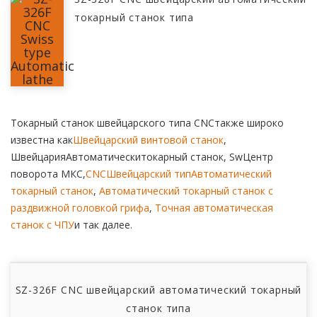
токарный станок типа
Токарный станок швейцарского типа CNC
также широко
известна как
Швейцарский винтовой станок
,
Швейцария
Автоматически
токарный станок
, S
w
Центр
поворота МКС,
CNC
Швейцарский тип
Автоматический
токарный станок
,
Автоматический токарный станок с
раздвижной головкой грифа
,
Точная автоматическая
станок с ЧПУ
и так далее.
SZ-326F CNC швейцарский автоматический токарный
станок типа