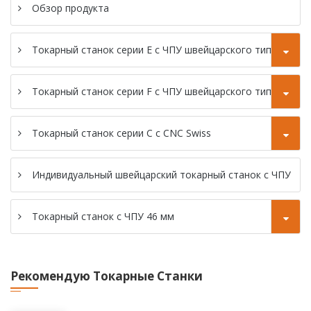
с ЧПУ 46 мм
Обзор продукта
швейцарского
типа
типа
Токарный станок
Токарный станок
Токарный станок серии E с ЧПУ швейцарского типа
с ЧПУ типа SC-
серии SZ-38F с
46P Gang
ЧПУ
Токарный станок серии F с ЧПУ швейцарского типа
швейцарского
Токарный станок
типа
с CNC SC-46YD
Токарный станок серии C с CNC Swiss
Токарный станок
Индивидуальный швейцарский токарный станок с ЧПУ
с CNC SC-46YP
Токарный станок с ЧПУ 46 мм
Рекомендую Токарные Станки