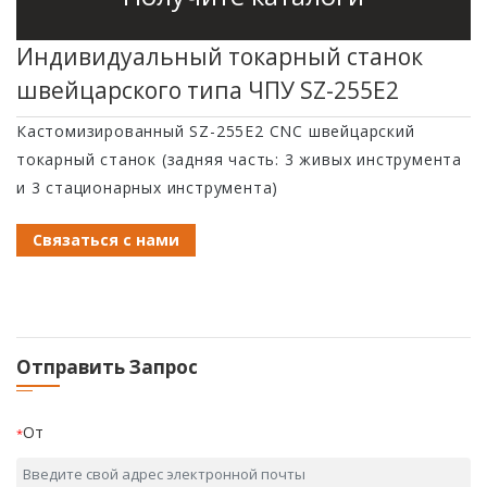
с ЧПУ 46 мм
швейцарского
типа
типа
Индивидуальный токарный станок
Токарный станок
Токарный станок
швейцарского типа ЧПУ SZ-255E2
с ЧПУ типа SC-
серии SZ-38F с
46P Gang
ЧПУ
Кастомизированный SZ-255E2 CNC швейцарский
швейцарского
токарный станок (задняя часть: 3 живых инструмента
Токарный станок
и 3 стационарных инструмента)
типа
с CNC SC-46YD
Связаться с нами
Токарный станок
с CNC SC-46YP
Отправить Запрос
От
*