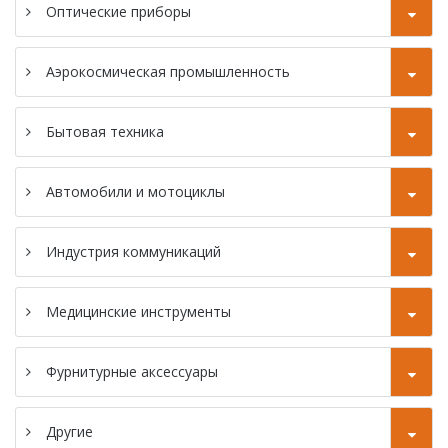
с ЧПУ 46 мм
Оптические приборы
швейцарского
типа
типа
Токарный станок
Токарный станок
Аэрокосмическая промышленность
с ЧПУ типа SC-
серии SZ-38F с
46P Gang
ЧПУ
Бытовая техника
швейцарского
Токарный станок
типа
с CNC SC-46YD
Автомобили и мотоциклы
Токарный станок
Индустрия коммуникаций
с CNC SC-46YP
Медицинские инструменты
Фурнитурные аксессуары
Другие